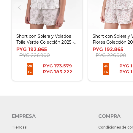
Short con Solera y Volados
Short con Solera y 
Toile Verde Colección 2025 -
Flores Colección 20
XP
PYG
192.865
PYG
192.865
PYG
226.900
PYG
226.900
PYG
173.579
PYG
1
PYG
183.222
PYG
1
EMPRESA
COMPRA
Tiendas
Condiciones de co