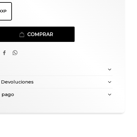
COMPRAR


 Devoluciones
e pago