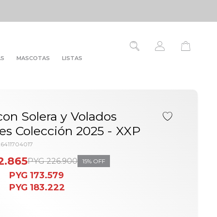
AS
MASCOTAS
LISTAS
con Solera y Volados
s Colección 2025 - XXP
6411704017
2.865
PYG
226.900
15
PYG
173.579
PYG
183.222