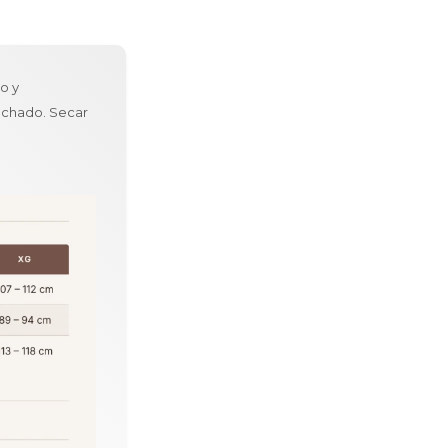
co y
anchado. Secar