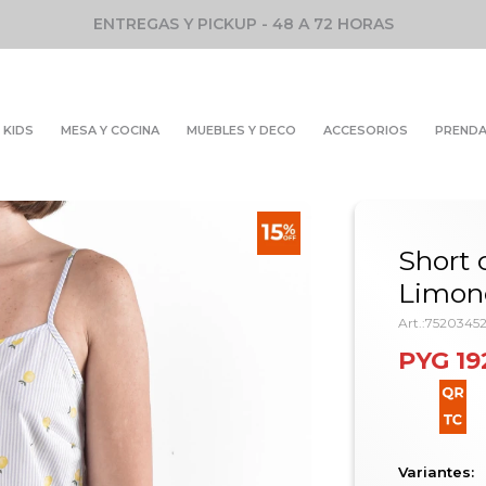
ENTREGAS Y PICKUP - 48 A 72 HORAS
KIDS
MESA Y COCINA
MUEBLES Y DECO
ACCESORIOS
PREND
Short 
Limone
75203452
PYG
19
Variantes: