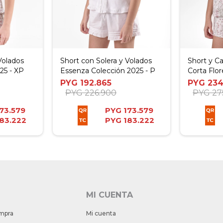
Volados
Short con Solera y Volados
Short y 
25 - XP
Essenza Colección 2025 - P
Corta Flor
P
PYG
192.865
PYG
234
PYG
226.900
PYG
27
73.579
PYG
173.579
83.222
PYG
183.222
MI CUENTA
mpra
Mi cuenta