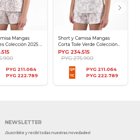
Camisa Mangas
Short y Camisa Mangas
es Colección 2025 -
Corta Toile Verde Colección
2025 - P
.515
PYG
234.515
5.900
PYG
275.900
PYG
211.064
PYG
211.064
PYG
222.789
PYG
222.789
NEWSLETTER
¡Suscribite y recibí todas nuestras novedades!