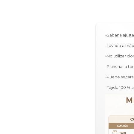
-Sábana ajust
-Lavado a máq
-No utilizar clo
-Planchar a t
-Puede secars
-Tejido 100 % 