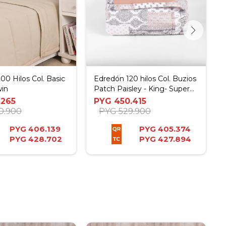
00 Hilos Col. Basic
Edredón 120 hilos Col. Buzios
win
Patch Paisley - King- Super
King
.265
PYG
450.415
0.900
PYG
529.900
PYG
406.139
PYG
405.374
PYG
428.702
PYG
427.894