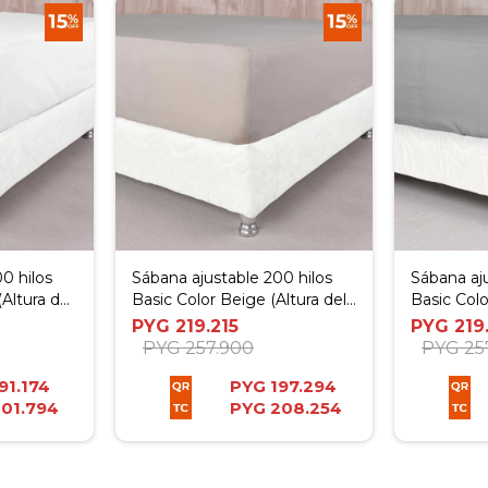
0 hilos
Sábana ajustable 200 hilos
Sábana aj
Altura del
Basic Color Beige (Altura del
Basic Colo
 Queen
Colchón: 30 cm) - Super King
Colchón: 
PYG
219.215
PYG
219
PYG
257.900
PYG
25
91.174
PYG
197.294
01.794
PYG
208.254