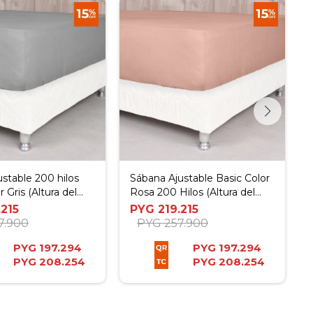
ustable 200 hilos
Sábana Ajustable Basic Color
r Gris (Altura del
Rosa 200 Hilos (Altura del
30 cm) - Super King
Colchón: 30 cm) - Super King
.215
PYG
219.215
7.900
PYG
257.900
PYG
197.294
PYG
197.294
PYG
208.254
PYG
208.254