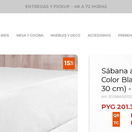
ENTREGAS Y PICKUP - 48 A 72 HORAS
KIDS
MESA Y COCINA
MUEBLES Y DECO
ACCESORIOS
PREND
Sábana a
Color Bl
30 cm) -
ID25BASI01
PYG
201.