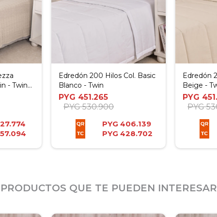
ezza
Edredón 200 Hilos Col. Basic
Edredón 2
in - Twin
Blanco - Twin
Beige - T
PYG
451.265
PYG
451
PYG
530.900
PYG
53
27.774
PYG
406.139
57.094
PYG
428.702
PRODUCTOS QUE TE PUEDEN INTERESAR