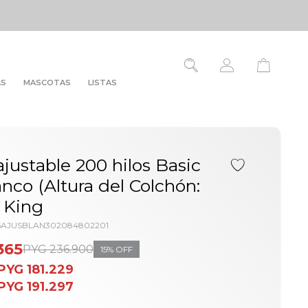
AS
MASCOTAS
LISTAS
justable 200 hilos Basic
anco (Altura del Colchón:
 King
25AJUSBLAN302084802201
365
PYG
236.900
15
PYG
181.229
PYG
191.297