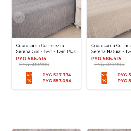
Cubrecama Col.Finezza
Cubrecama Col.Fin
Serena Gris - Twin - Twin Plus
Serena Natural - Tw
Plus
PYG
586.415
PYG
586.415
PYG
689.900
PYG
689.900
PYG
527.774
PYG
5
PYG
557.094
PYG
5