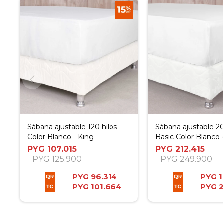
Sábana ajustable 120 hilos
Sábana ajustable 20
Color Blanco - King
Basic Color Blanco (
Colchón: 40 cm) -
PYG
107.015
PYG
212.415
PYG
125.900
PYG
249.900
PYG
96.314
PYG
1
PYG
101.664
PYG
2