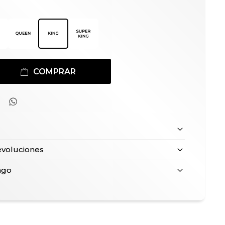
COMPRAR

evoluciones
ago