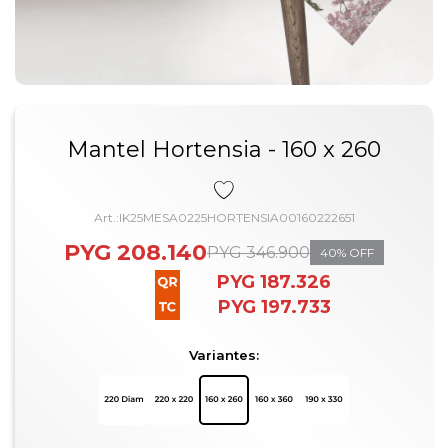
Mantel Hortensia - 160 x 260
IK25MESA0225HORTENSIA00160222651
PYG
208.140
PYG
346.900
40
PYG
187.326
PYG
197.733
Variantes: