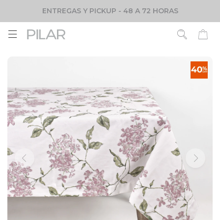
ENTREGAS Y PICKUP - 48 A 72 HORAS
