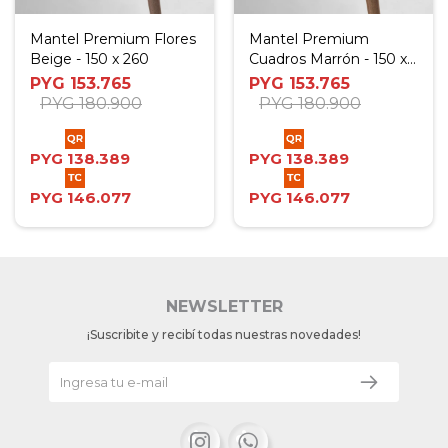
Mantel Premium Flores
Mantel Premium
Beige - 150 x 260
Cuadros Marrón - 150 x
260
PYG
153.765
PYG
153.765
PYG
180.900
PYG
180.900
PYG
138.389
PYG
138.389
PYG
146.077
PYG
146.077
NEWSLETTER
¡Suscribite y recibí todas nuestras novedades!

