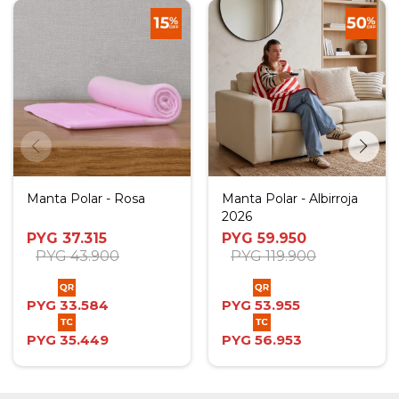
Manta Polar - Rosa
Manta Polar - Albirroja
2026
PYG
37.315
PYG
59.950
PYG
43.900
PYG
119.900
PYG
33.584
PYG
53.955
PYG
35.449
PYG
56.953