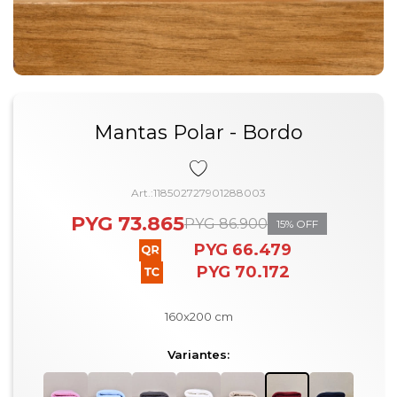
Mantas Polar - Bordo
118502727901288003
PYG
73.865
PYG
86.900
15
PYG
66.479
PYG
70.172
160x200 cm
Variantes: