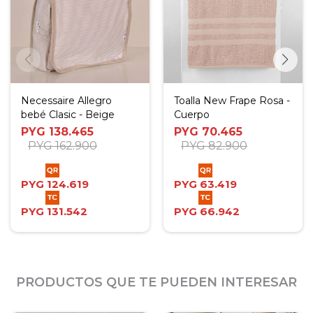
Necessaire Allegro
Toalla New Frape Rosa -
bebé Clasic - Beige
Cuerpo
PYG
138.465
PYG
70.465
PYG
162.900
PYG
82.900
PYG
124.619
PYG
63.419
PYG
131.542
PYG
66.942
PRODUCTOS QUE TE PUEDEN INTERESAR