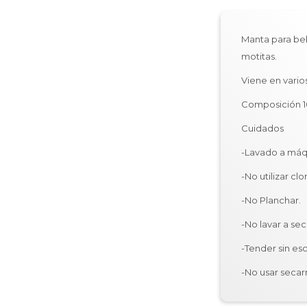
Manta para beb
motitas.
Viene en vario
Composición 1
Cuidados
-Lavado a máq
-No utilizar clo
-No Planchar.
-No lavar a sec
-Tender sin escu
-No usar secar