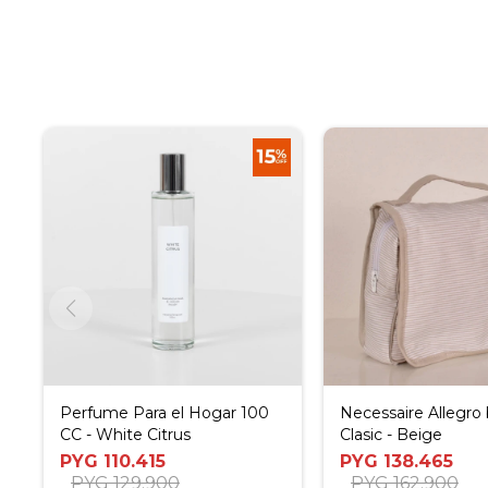
Perfume Para el Hogar 100
Necessaire Allegro
CC - White Citrus
Clasic - Beige
PYG
110.415
PYG
138.465
PYG
129.900
PYG
162.900