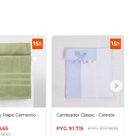
w Frape Cemento -
Cambiador Classic - Celeste
465
PYG
91.715
PYG
107.900
.900