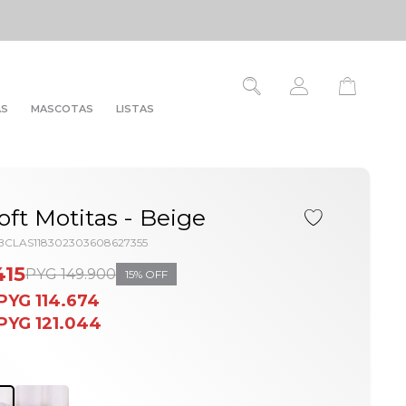
AS
MASCOTAS
LISTAS
ft Motitas - Beige
CLAS118302303608627355
415
PYG
149.900
15
PYG
114.674
PYG
121.044