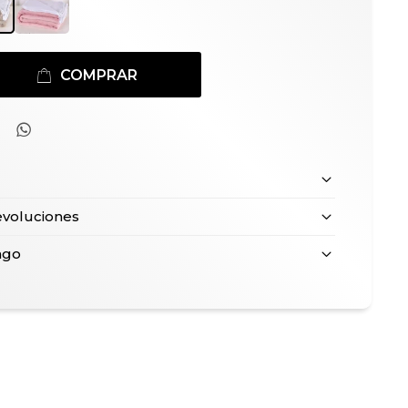
COMPRAR

evoluciones
ago