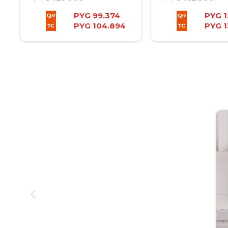
PYG
99.374
PYG
1
PYG
104.894
PYG
1