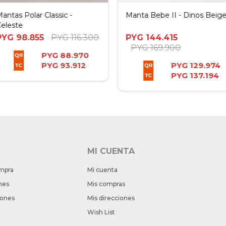
antas Polar Classic -
Manta Bebe II - Dinos Beig
eleste
PYG
98.855
PYG
116.300
PYG
144.415
PYG
169.900
PYG
88.970
PYG
93.912
PYG
129.974
PYG
137.194
MI CUENTA
mpra
Mi cuenta
nes
Mis compras
iones
Mis direcciones
Wish List