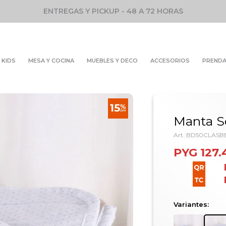
ENTREGAS Y PICKUP - 48 A 72 HORAS
KIDS
MESA Y COCINA
MUEBLES Y DECO
ACCESORIOS
PREND
Manta So
BD50CLASBB
PYG
127.
Variantes: