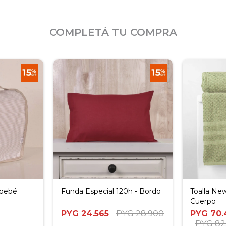
COMPLETÁ TU COMPRA
 bebé
Funda Especial 120h - Bordo
Toalla Ne
Cuerpo
PYG
24.565
PYG
28.900
PYG
70.
PYG
82