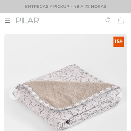
ENTREGAS Y PICKUP - 48 A 72 HORAS
