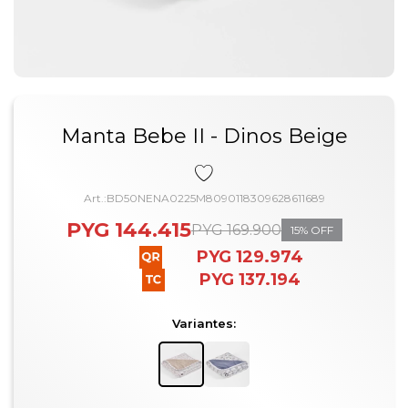
Manta Bebe II - Dinos Beige
BD50NENA0225M8090118309628611689
PYG
144.415
PYG
169.900
15
PYG
129.974
PYG
137.194
Variantes: