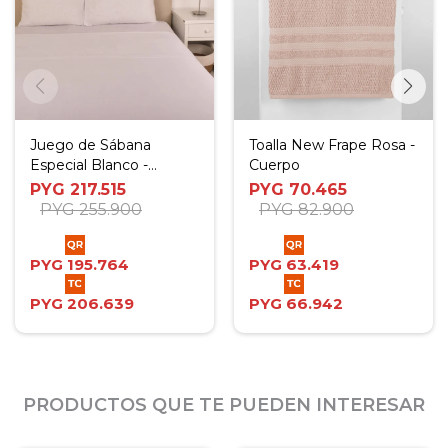
Juego de Sábana
Toalla New Frape Rosa -
Especial Blanco -
Cuerpo
Camera
PYG
217.515
PYG
70.465
PYG
255.900
PYG
82.900
PYG
195.764
PYG
63.419
PYG
206.639
PYG
66.942
PRODUCTOS QUE TE PUEDEN INTERESAR