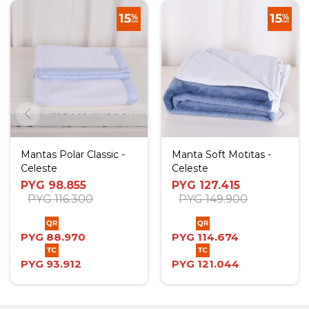
Mantas Polar Classic -
Manta Soft Motitas -
Celeste
Celeste
PYG
98.855
PYG
127.415
PYG
116.300
PYG
149.900
PYG
88.970
PYG
114.674
PYG
93.912
PYG
121.044