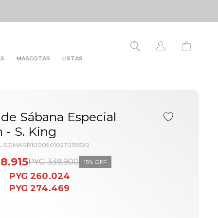
AS
MASCOTAS
LISTAS
de Sábana Especial
 - S. King
HLISOMARR1000901027039390
8.915
PYG
339.900
15
PYG
260.024
PYG
274.469