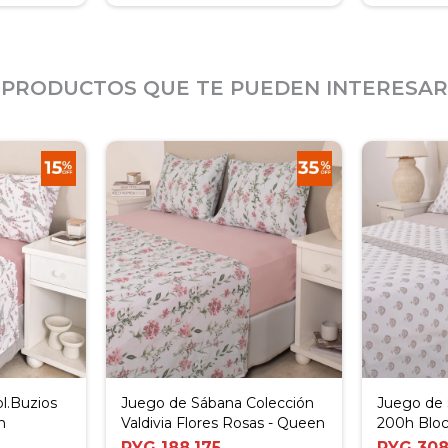
PRODUCTOS QUE TE PUEDEN INTERESAR
l.Buzios
Juego de Sábana Colección
Juego de
n
Valdivia Flores Rosas - Queen
200h Bloc
PYG
188.175
PYG
308