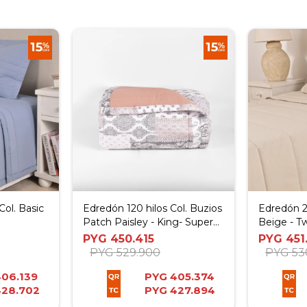
ol. Basic
Edredón 120 hilos Col. Buzios
Edredón 2
Patch Paisley - King- Super
Beige - T
King
PYG
450.415
PYG
451
PYG
529.900
PYG
53
06.139
PYG
405.374
428.702
PYG
427.894