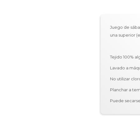
Juego de sában
una superior (
Tejido 100% a
Lavado a máqu
No utilizar clor
Planchar a te
Puede secarse