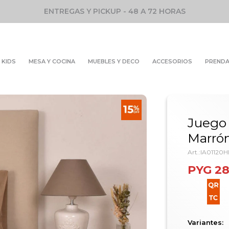
ENTREGAS Y PICKUP - 48 A 72 HORAS
KIDS
MESA Y COCINA
MUEBLES Y DECO
ACCESORIOS
PREND
Juego 
Marrón
IA01120
PYG
28
Variantes: