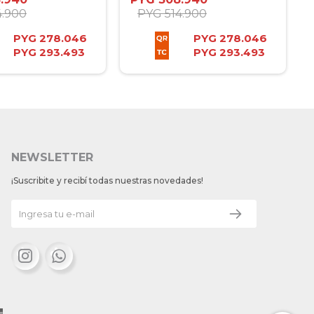
4.900
PYG
514.900
PYG
278.046
PYG
278.046
PYG
293.493
PYG
293.493
NEWSLETTER
¡Suscribite y recibí todas nuestras novedades!

