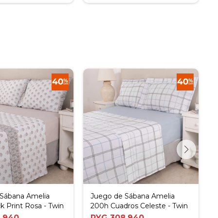
 Sábana Amelia
Juego de Sábana Amelia
k Print Rosa - Twin
200h Cuadros Celeste - Twin
.940
PYG
308.940