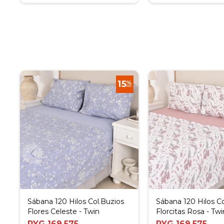
Sábana 120 Hilos Col.Buzios
Sábana 120 Hilos Co
Flores Celeste - Twin
Florcitas Rosa - Twi
PYG
169.575
PYG
169.575