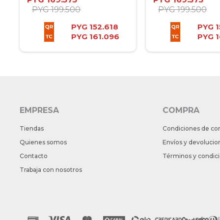
PYG
199.500
PYG
199.500
PYG
152.618
PYG
1
PYG
161.096
PYG
1
EMPRESA
COMPRA
Tiendas
Condiciones de co
Quienes somos
Envíos y devolucio
Contacto
Términos y condic
Trabaja con nosotros