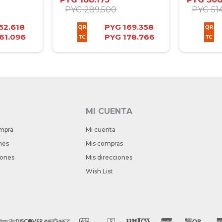
PYG
289.500
PYG
51
52.618
PYG
169.358
61.096
PYG
178.766
MI CUENTA
mpra
Mi cuenta
nes
Mis compras
iones
Mis direcciones
Wish List