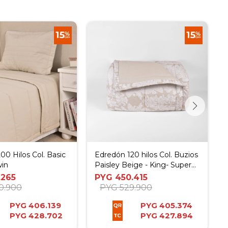
00 Hilos Col. Basic
Edredón 120 hilos Col. Buzios
win
Paisley Beige - King- Super
King
.265
PYG
450.415
0.900
PYG
529.900
PYG
406.139
PYG
405.374
PYG
428.702
PYG
427.894