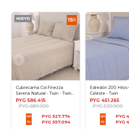
Cubrecama Col.Finezza
Edredón 200 Hilos C
Serena Natural - Twin - Twin
Celeste - Twin
Plus
PYG
586.415
PYG
451.265
PYG
689.900
PYG
530.900
PYG
527.774
PYG
4
PYG
557.094
PYG