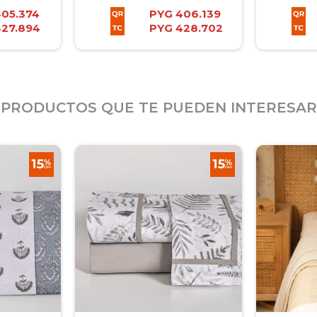
405.374
PYG
406.139
427.894
PYG
428.702
PRODUCTOS QUE TE PUEDEN INTERESAR