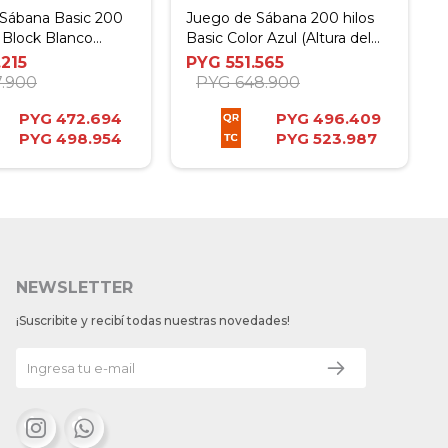
Sábana Basic 200
Juego de Sábana 200 hilos
r Block Blanco
Basic Color Azul (Altura del
Queen
Colchón: 30 cm) - King
.215
PYG
551.565
7.900
PYG
648.900
PYG
472.694
PYG
496.409
PYG
498.954
PYG
523.987
NEWSLETTER
¡Suscribite y recibí todas nuestras novedades!

