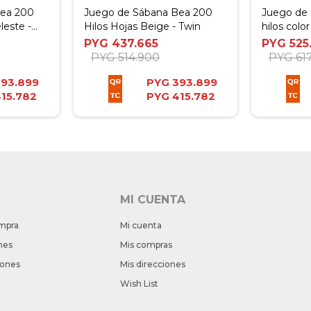
Bea 200
Juego de Sábana Bea 200
Juego de 
leste -
Hilos Hojas Beige - Twin
hilos colo
Beige - 
PYG
437.665
PYG
525
PYG
514.900
PYG
61
393.899
PYG
393.899
15.782
PYG
415.782
MI CUENTA
mpra
Mi cuenta
nes
Mis compras
iones
Mis direcciones
Wish List