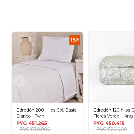
Edredón 200 Hilos Col. Basic
Edredón 120 hilos C
Blanco - Twin
Flores Verde - King
King
PYG
451.265
PYG
450.415
PYG
530.900
PYG
529.900