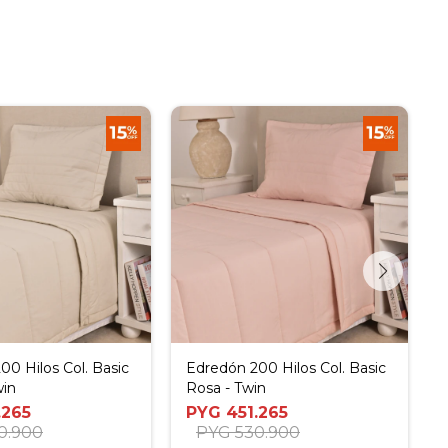
00 Hilos Col. Basic
Edredón 200 Hilos Col. Basic
win
Rosa - Twin
.265
PYG
451.265
0.900
PYG
530.900