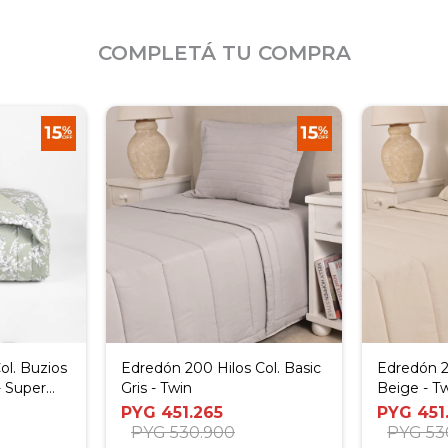
COMPLETÁ TU COMPRA
ol. Buzios
Edredón 200 Hilos Col. Basic
Edredón 2
- Super
Gris - Twin
Beige - T
PYG
451.265
PYG
451
PYG
530.900
PYG
53