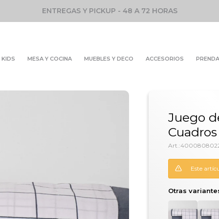
ENTREGAS Y PICKUP - 48 A 72 HORAS
KIDS
MESA Y COCINA
MUEBLES Y DECO
ACCESORIOS
PREND
Juego d
Cuadros 
4000808022
Este artíc
Otras variante