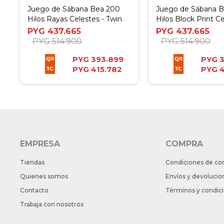
Juego de Sábana Bea 200
Juego de Sábana 
Hilos Rayas Celestes - Twin
Hilos Block Print Ce
Twin
PYG
437.665
PYG
437.665
PYG
514.900
PYG
514.900
PYG
393.899
PYG
PYG
415.782
PYG
4
EMPRESA
COMPRA
Tiendas
Condiciones de co
Quienes somos
Envíos y devolucio
Contacto
Términos y condic
Trabaja con nosotros