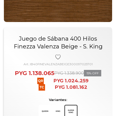
Juego de Sábana 400 Hilos
Finezza Valenza Beige - S. King
IB40FINEVALENZABEIGE300097025701
PYG
1.138.065
PYG
1.338.900
15
PYG
1.024.259
PYG
1.081.162
Variantes: