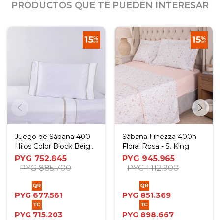
PRODUCTOS QUE TE PUEDEN INTERESAR
Juego de Sábana 400
Sábana Finezza 400h
Hilos Color Block Beige
Floral Rosa - S. King
- Full
PYG
752.845
PYG
945.965
PYG
885.700
PYG
1.112.900
PYG
677.561
PYG
851.369
PYG
715.203
PYG
898.667