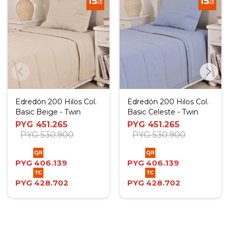
Edredón 200 Hilos Col.
Edredón 200 Hilos Col.
Basic Beige - Twin
Basic Celeste - Twin
PYG
451.265
PYG
451.265
PYG
530.900
PYG
530.900
PYG
406.139
PYG
406.139
PYG
428.702
PYG
428.702