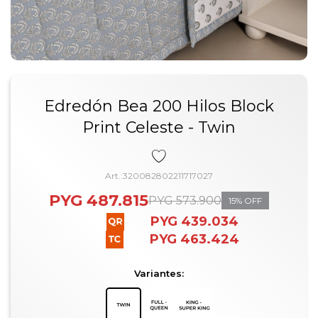
Edredón Bea 200 Hilos Block
Print Celeste - Twin
320082802211717027
PYG
487.815
PYG
573.900
15
PYG
439.034
PYG
463.424
Variantes: