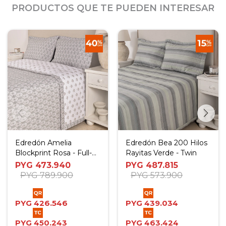
PRODUCTOS QUE TE PUEDEN INTERESAR
Edredón Amelia
Edredón Bea 200 Hilos
Blockprint Rosa - Full-
Rayitas Verde - Twin
Queen
PYG
473.940
PYG
487.815
PYG
789.900
PYG
573.900
PYG
426.546
PYG
439.034
PYG
450.243
PYG
463.424