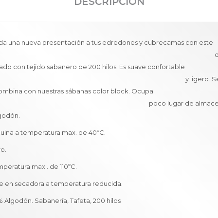
DESCRIPCIÓN
rinda una nueva presentación a tus edredones y cubreca
uvet cov
abricado con tejido sabanero de 200 hilos. Es suave 
igero. Se puede l
ra. Combina con nuestras sábanas color blo
 lugar de almacenamie
lgodón.
uina a temperatura max. de 40ºC.
ro.
mperatura max.. de 110ºC.
e en secadora a temperatura reducida.
% Algodón. Sabanería, Tafeta, 200 hilos