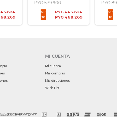
PYG
579.900
PYG
89
443.624
PYG
443.624
468.269
PYG
468.269
MI CUENTA
mpra
Mi cuenta
nes
Mis compras
iones
Mis direcciones
Wish List