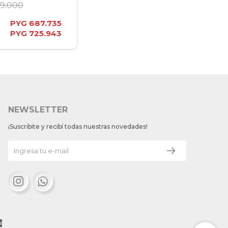
9.000
PYG
687.735
PYG
725.943
NEWSLETTER
¡Suscribite y recibí todas nuestras novedades!

