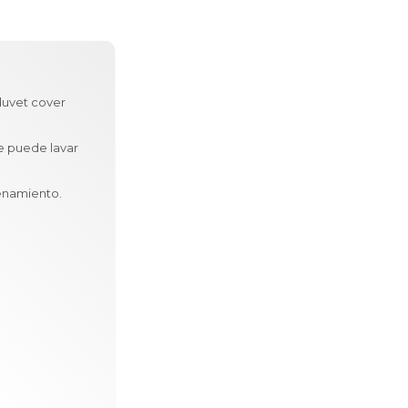
mas con este
er
confortable
avar
ck. Ocupa
nto.