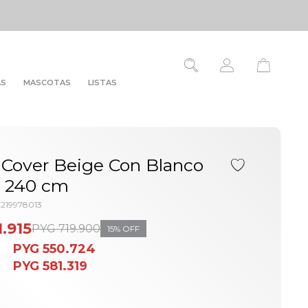
AS
MASCOTAS
LISTAS
Cover Beige Con Blanco
x 240 cm
2219978013
1.915
PYG
719.900
15
PYG
550.724
PYG
581.319