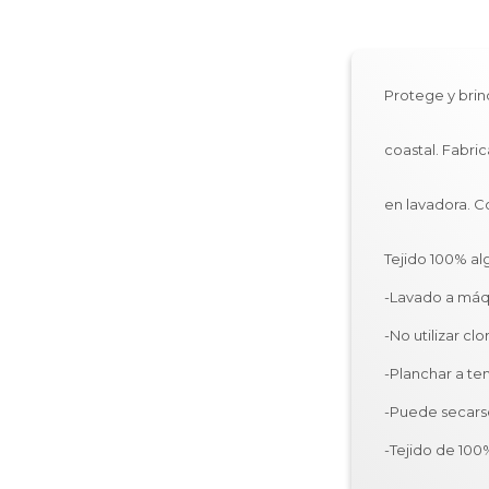
Protege y b
d
coastal. F
y l
en lavado
poco
Tejido 100% a
-Lavado a máq
-No utilizar clo
-Planchar a te
-Puede secars
-Tejido de 100