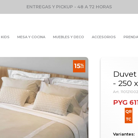
ENTREGAS Y PICKUP - 48 A 72 HORAS
KIDS
MESA Y COCINA
MUEBLES Y DECO
ACCESORIOS
PREND
Duvet 
- 250 
11012100
PYG
61
Variantes: