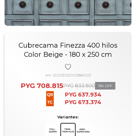
Cubrecama Finezza 400 hilos
Color Beige - 180 x 250 cm
120213123001288003
PYG
708.815
PYG
833.900
15
PYG
637.934
PYG
673.374
Variantes: