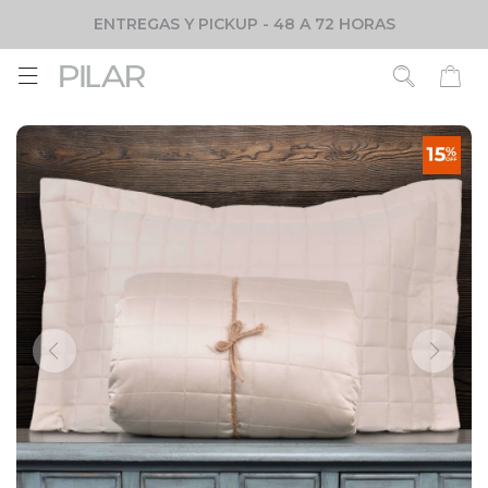
ENTREGAS Y PICKUP - 48 A 72 HORAS
