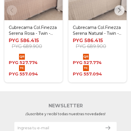
Cubrecama Col.Finezza
Cubrecama Col.Finezza
Serena Rosa - Twin -
Serena Natural - Twin -
Twin Plus
Twin Plus
PYG
586.415
PYG
586.415
PYG
689.900
PYG
689.900
PYG
527.774
PYG
527.774
PYG
557.094
PYG
557.094
NEWSLETTER
¡Suscribite y recibí todas nuestras novedades!