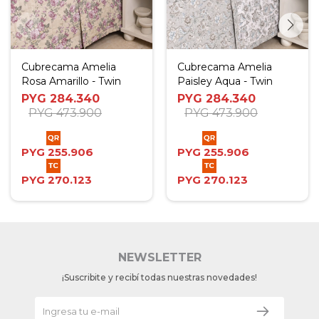
Cubrecama Amelia
Cubrecama Amelia
Rosa Amarillo - Twin
Paisley Aqua - Twin
PYG
284.340
PYG
284.340
PYG
473.900
PYG
473.900
PYG
255.906
PYG
255.906
PYG
270.123
PYG
270.123
NEWSLETTER
¡Suscribite y recibí todas nuestras novedades!