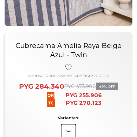
Cubrecama Amelia Raya Beige
Azul - Twin
IH50200H0225AMELIARBEIGE32001290
PYG
284.340
PYG
473.900
40
PYG
255.906
PYG
270.123
Variantes: