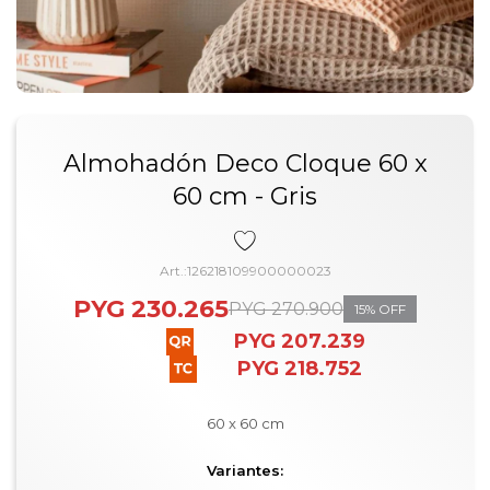
Almohadón Deco Cloque 60 x
60 cm - Gris
126218109900000023
PYG
230.265
PYG
270.900
15
PYG
207.239
PYG
218.752
60 x 60 cm
Variantes: