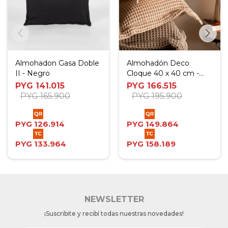
Almohadon Gasa Doble
Almohadón Deco
II - Negro
Cloque 40 x 40 cm -
Crudo
PYG
141.015
PYG
166.515
PYG
165.900
PYG
195.900
PYG
126.914
PYG
149.864
PYG
133.964
PYG
158.189
NEWSLETTER
¡Suscribite y recibí todas nuestras novedades!