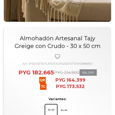
Almohadón Artesanal Tajy
Greige con Crudo - 30 x 50 cm
IP62ARTEALMOTAJY4260107099088880
PYG
182.665
PYG
214.900
15
PYG
164.399
PYG
173.532
Variantes: