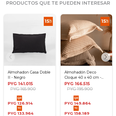
PRODUCTOS QUE TE PUEDEN INTERESAR
Almohadon Gasa Doble
Almohadón Deco
II - Negro
Cloque 40 x 40 cm -
Crudo
PYG
141.015
PYG
166.515
PYG
165.900
PYG
195.900
PYG
126.914
PYG
149.864
PYG
133.964
PYG
158.189