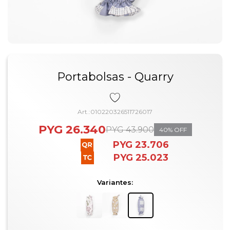
Portabolsas - Quarry
010220326511726017
PYG
26.340
PYG
43.900
40
PYG
23.706
PYG
25.023
Variantes: