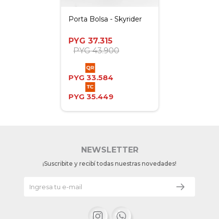
Porta Bolsa - Skyrider
PYG
37.315
PYG
43.900
PYG
33.584
PYG
35.449
NEWSLETTER
¡Suscribite y recibí todas nuestras novedades!

