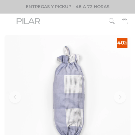
ENTREGAS Y PICKUP - 48 A 72 HORAS
