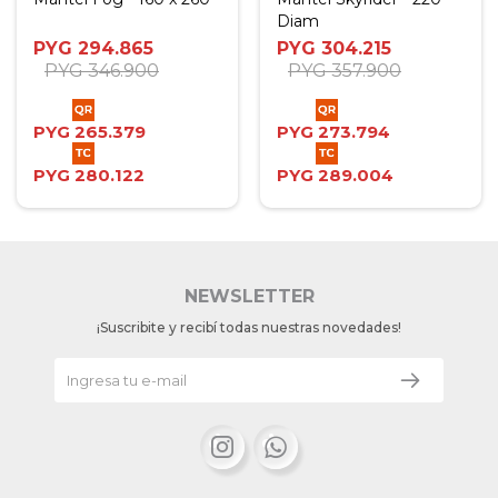
Diam
PYG
294.865
PYG
304.215
PYG
346.900
PYG
357.900
PYG
265.379
PYG
273.794
PYG
280.122
PYG
289.004
NEWSLETTER
¡Suscribite y recibí todas nuestras novedades!

