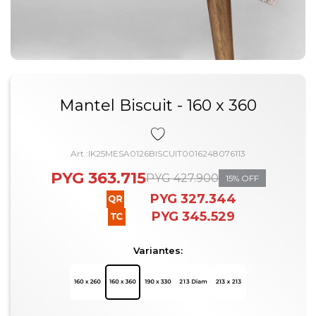
Mantel Biscuit - 160 x 360
IK25MESA0126BISCUIT0016248076113
PYG
363.715
PYG
427.900
15
PYG
327.344
PYG
345.529
Variantes: