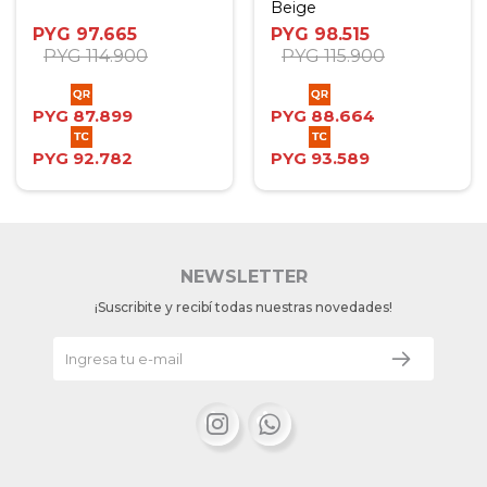
Beige
PYG
97.665
PYG
98.515
PYG
114.900
PYG
115.900
PYG
87.899
PYG
88.664
PYG
92.782
PYG
93.589
NEWSLETTER
¡Suscribite y recibí todas nuestras novedades!

