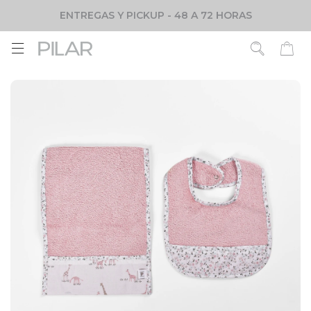
ENTREGAS Y PICKUP - 48 A 72 HORAS
