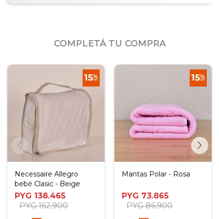
COMPLETÁ TU COMPRA
Necessaire Allegro
Mantas Polar - Rosa
bebé Clasic - Beige
PYG
138.465
PYG
73.865
PYG
162.900
PYG
86.900