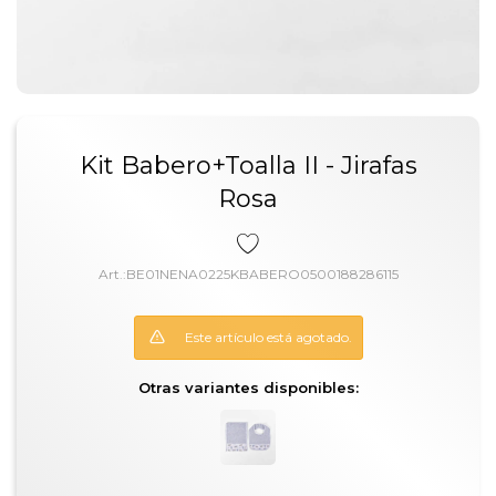
Kit Babero+Toalla II - Jirafas
Rosa
BE01NENA0225KBABERO0500188286115
Este artículo está agotado.
Otras variantes disponibles: