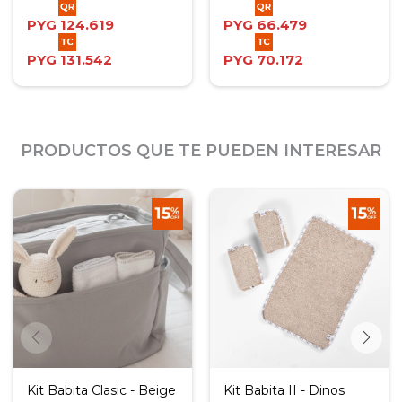
PYG
124.619
PYG
66.479
PYG
131.542
PYG
70.172
PRODUCTOS QUE TE PUEDEN INTERESAR
Kit Babita Clasic - Beige
Kit Babita II - Dinos