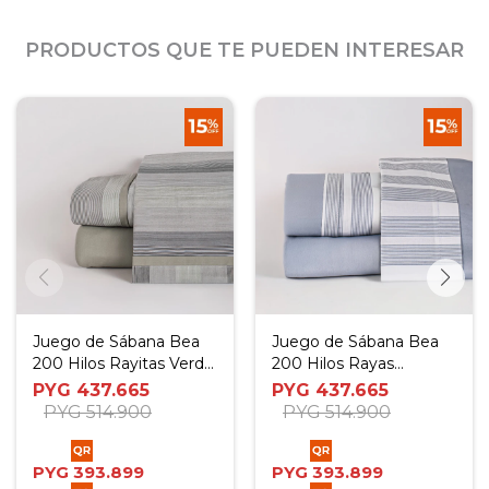
PRODUCTOS QUE TE PUEDEN INTERESAR
Juego de Sábana Bea
Juego de Sábana Bea
200 Hilos Rayitas Verde
200 Hilos Rayas
- Twin
Celestes - Twin
PYG
437.665
PYG
437.665
PYG
514.900
PYG
514.900
PYG
393.899
PYG
393.899