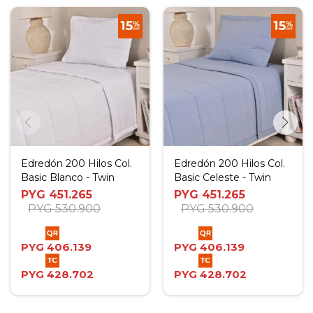
Edredón 200 Hilos Col.
Edredón 200 Hilos Col.
Basic Blanco - Twin
Basic Celeste - Twin
PYG
451.265
PYG
451.265
PYG
530.900
PYG
530.900
PYG
406.139
PYG
406.139
PYG
428.702
PYG
428.702