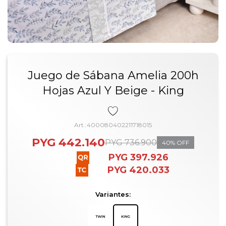
Juego de Sábana Amelia 200h
Hojas Azul Y Beige - King
400080402211718015
PYG
442.140
PYG
736.900
40
PYG
397.926
PYG
420.033
Variantes: