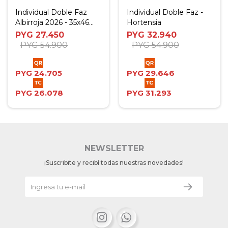
Individual Doble Faz
Individual Doble Faz -
Albirroja 2026 - 35x46
Hortensia
cm
PYG
27.450
PYG
32.940
PYG
54.900
PYG
54.900
PYG
24.705
PYG
29.646
PYG
26.078
PYG
31.293
NEWSLETTER
¡Suscribite y recibí todas nuestras novedades!

