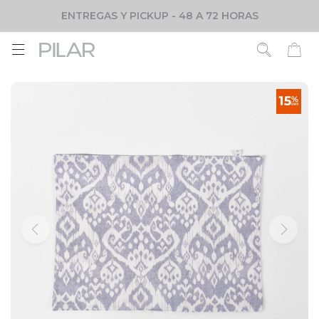
ENTREGAS Y PICKUP - 48 A 72 HORAS
