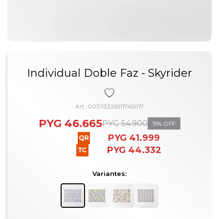
Individual Doble Faz - Skyrider
003113326511745017
PYG
46.665
PYG
54.900
15
PYG
41.999
PYG
44.332
Variantes: