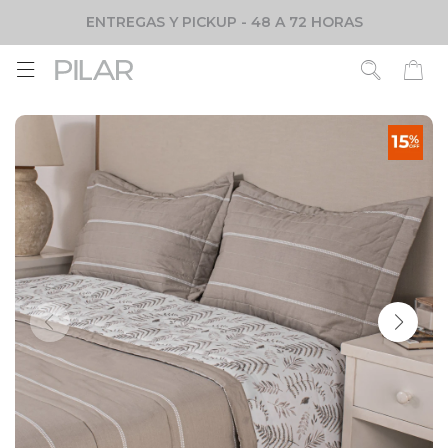
ENTREGAS Y PICKUP - 48 A 72 HORAS
