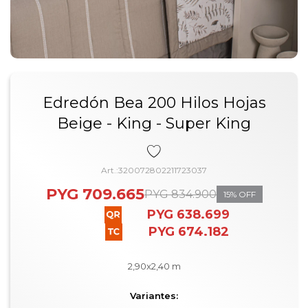
Edredón Bea 200 Hilos Hojas
Beige - King - Super King
320072802211723037
PYG
709.665
PYG
834.900
15
PYG
638.699
PYG
674.182
2,90x2,40 m
Variantes: