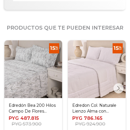
PRODUCTOS QUE TE PUEDEN INTERESAR
Edredón Bea 200 Hilos
Edredon Col. Naturale
Campo De Flores
Lienzo Alma con
Verdes - Twin
Alforzas Blanco - 180 x
PYG
487.815
PYG
786.165
240 cm
PYG
573.900
PYG
924.900