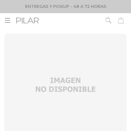
ENTREGAS Y PICKUP - 48 A 72 HORAS
