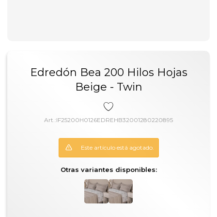
Edredón Bea 200 Hilos Hojas
Beige - Twin
IF25200H0126EDREHB32001280220895
Este artículo está agotado.
Otras variantes disponibles: