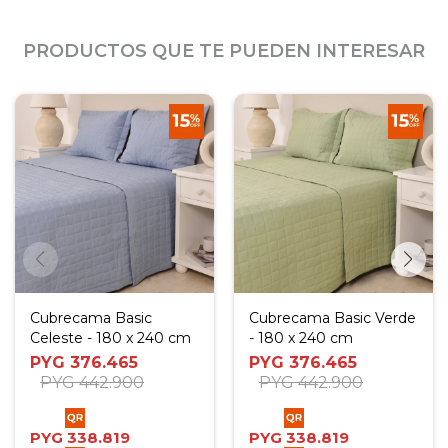
PRODUCTOS QUE TE PUEDEN INTERESAR
Cubrecama Basic
Cubrecama Basic Verde
Celeste - 180 x 240 cm
- 180 x 240 cm
PYG
376.465
PYG
376.465
PYG
442.900
PYG
442.900
PYG
338.819
PYG
338.819