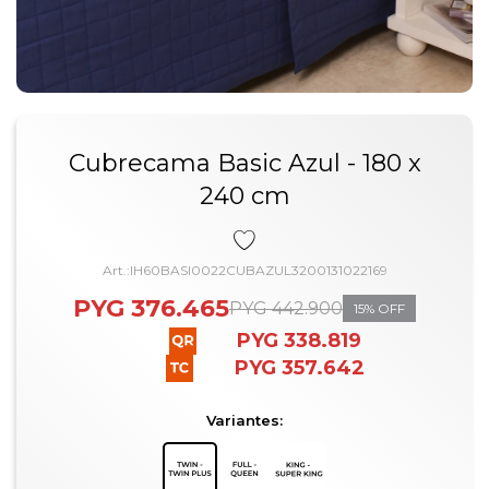
Cubrecama Basic Azul - 180 x
240 cm
IH60BASI0022CUBAZUL3200131022169
PYG
376.465
PYG
442.900
15
PYG
338.819
PYG
357.642
Variantes: