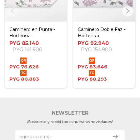
Caminero en Punta -
Caminero Doble Faz -
Hortensia
Hortensia
PYG
85.140
PYG
92.940
PYG
141.900
PYG
154.900
PYG
76.626
PYG
83.646
PYG
80.883
PYG
88.293
NEWSLETTER
¡Suscribite y recibí todas nuestras novedades!