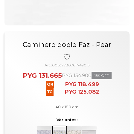
Caminero doble Faz - Pear
006377807611749015
PYG
131.665
PYG
154.900
15
PYG
118.499
PYG
125.082
40 x 180 cm
Variantes: