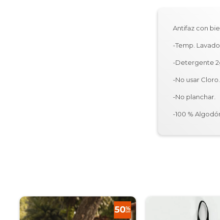
Antifaz con bi
-Temp. Lavado
-Detergente 2g
-No usar Cloro
-No planchar.
-100 % Algodó