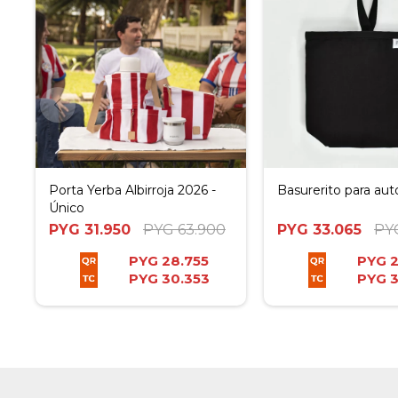
Porta Yerba Albirroja 2026 -
Basurerito para aut
Único
PYG
31.950
PYG
63.900
PYG
33.065
PY
PYG
28.755
PYG
2
PYG
30.353
PYG
3