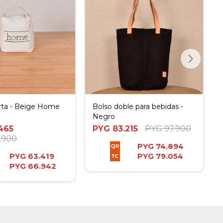
rta - Beige Home
Bolso doble para bebidas -
Negro
465
PYG
83.215
PYG
97.900
.900
PYG
74.894
PYG
63.419
PYG
79.054
PYG
66.942