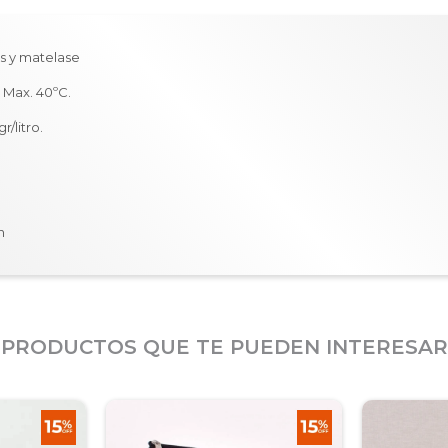
es y matelase
 Max. 40ºC.
r/litro.
.
n
PRODUCTOS QUE TE PUEDEN INTERESAR