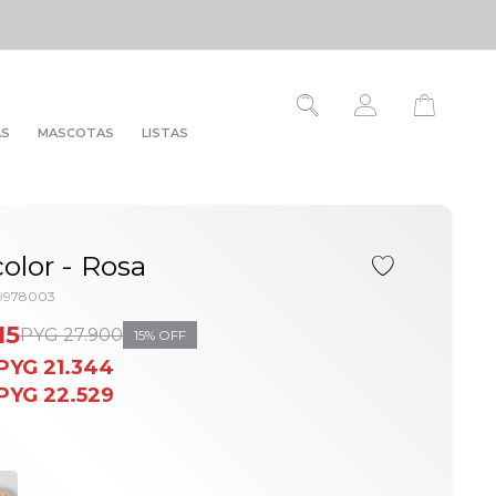
AS
MASCOTAS
LISTAS
color - Rosa
9978003
15
PYG
27.900
15
PYG
21.344
PYG
22.529