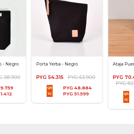
o - Negro
Porta Yerba - Negro
Ataja Pue
G
38.900
PYG
54.315
PYG
63.900
PYG
70.
PYG
82
9.759
PYG
48.884
1.412
PYG
51.599