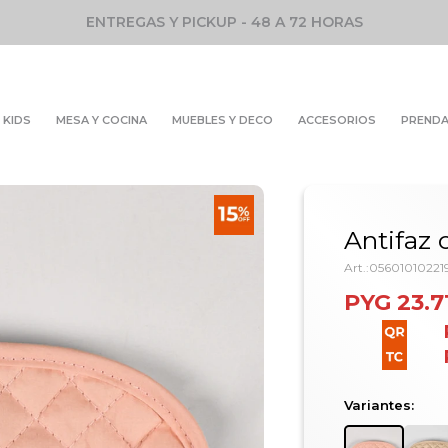
ENTREGAS Y PICKUP - 48 A 72 HORAS
KIDS
MESA Y COCINA
MUEBLES Y DECO
ACCESORIOS
PREND
Antifaz 
05601010221
PYG
23.7
Variantes: