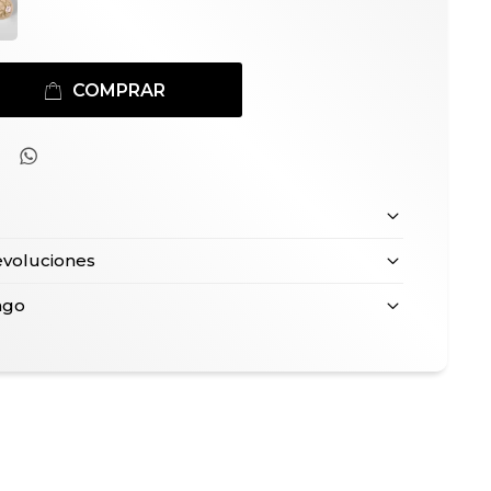
COMPRAR

evoluciones
ago