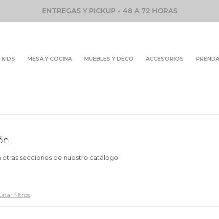
ENTREGAS Y PICKUP - 48 A 72 HORAS
KIDS
MESA Y COCINA
MUEBLES Y DECO
ACCESORIOS
PREND
ón.
n otras secciones de nuestro catálogo.
itar filtros