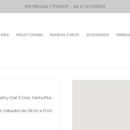
ENTREGAS Y PICKUP - 48 A 72 HORAS
KIDS
MESA Y COCINA
MUEBLES Y DECO
ACCESORIOS
PREND
i y Gral. E Díaz, Santa Rita -
hs. Sábados de 08:00 a 13:00