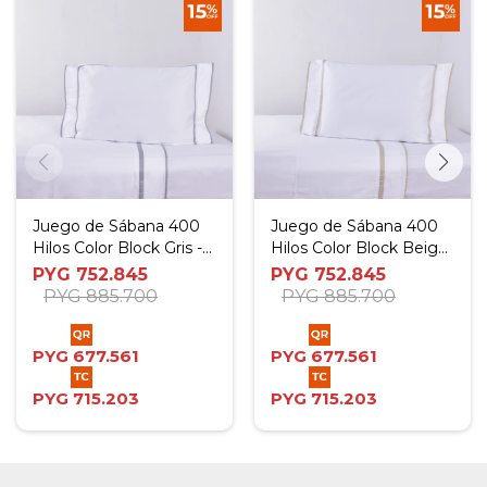
Juego de Sábana 400
Juego de Sábana 400
Hilos Color Block Gris -
Hilos Color Block Beige
Full
- Full
PYG
752.845
PYG
752.845
PYG
885.700
PYG
885.700
PYG
677.561
PYG
677.561
PYG
715.203
PYG
715.203