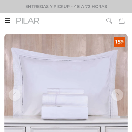
ENTREGAS Y PICKUP - 48 A 72 HORAS
