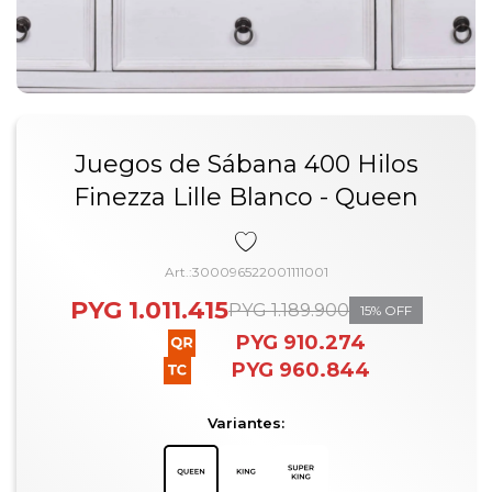
Juegos de Sábana 400 Hilos
Finezza Lille Blanco - Queen
300096522001111001
PYG
1.011.415
PYG
1.189.900
15
PYG
910.274
PYG
960.844
Variantes: