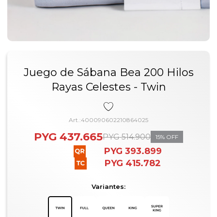
Juego de Sábana Bea 200 Hilos
Rayas Celestes - Twin
400090602210864025
PYG
437.665
PYG
514.900
15
PYG
393.899
PYG
415.782
Variantes: