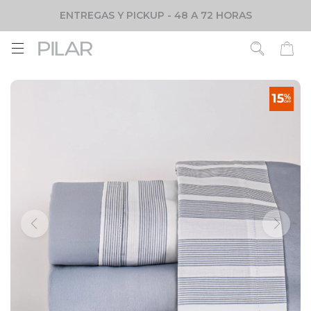
ENTREGAS Y PICKUP - 48 A 72 HORAS
