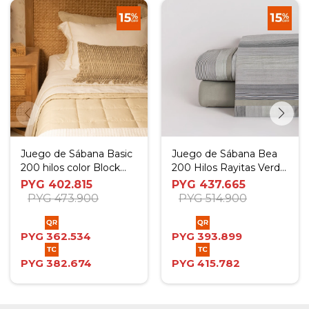
Juego de Sábana Basic
Juego de Sábana Bea
200 hilos color Block
200 Hilos Rayitas Verde
Blanco Beige - Twin
- Twin
PYG
402.815
PYG
437.665
PYG
473.900
PYG
514.900
PYG
362.534
PYG
393.899
PYG
382.674
PYG
415.782