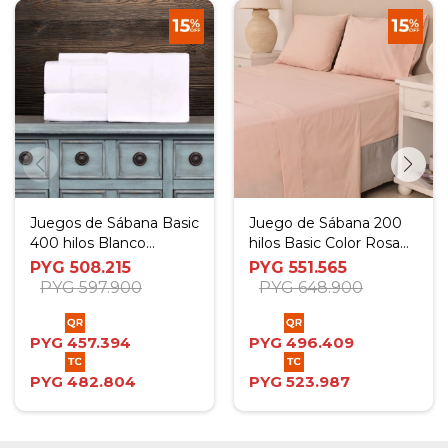
Juegos de Sábana Basic
Juego de Sábana 200
400 hilos Blanco
hilos Basic Color Rosa
(Bordado Blanco) - Twin
(Altura del Colchón: 30
PYG
508.215
PYG
551.565
cm) - King
PYG
597.900
PYG
648.900
PYG
457.394
PYG
496.409
PYG
482.804
PYG
523.987