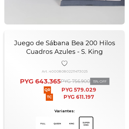
Juego de Sábana Bea 200 Hilos
Cuadros Azules - S. King
400080802211473025
PYG
643.365
PYG
756.900
15
PYG
579.029
PYG
611.197
Variantes: