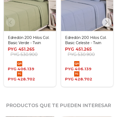
Edredón 200 Hilos Col.
Edredón 200 Hilos Col.
Basic Verde - Twin
Basic Celeste - Twin
PYG
451.265
PYG
451.265
PYG
530.900
PYG
530.900
PYG
406.139
PYG
406.139
PYG
428.702
PYG
428.702
PRODUCTOS QUE TE PUEDEN INTERESAR