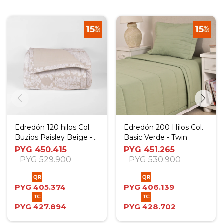
Edredón 120 hilos Col.
Edredón 200 Hilos Col.
Buzios Paisley Beige -
Basic Verde - Twin
King- Super King
PYG
450.415
PYG
451.265
PYG
529.900
PYG
530.900
PYG
405.374
PYG
406.139
PYG
427.894
PYG
428.702