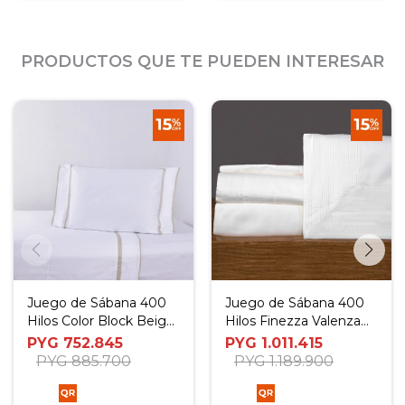
PRODUCTOS QUE TE PUEDEN INTERESAR
Juego de Sábana 400
Juego de Sábana 400
Hilos Color Block Beige
Hilos Finezza Valenza
- Full
Blanco - Queen
PYG
752.845
PYG
1.011.415
PYG
885.700
PYG
1.189.900