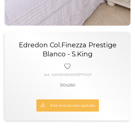
Edredon Col.Finezza Prestige
Blanco - S.King
420090509913377001
310x260
Este artículo está agotado.