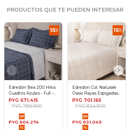
PRODUCTOS QUE TE PUEDEN INTERESAR
Edredón Bea 200 Hilos
Edredon Col. Naturale
Cuadros Azules - Full -
Oasis Rayas Espigadas
Queen
Beige - 180 x 240 cm
PYG
671.415
PYG
701.165
PYG
789.900
PYG
824.900
PYG
604.274
PYG
631.049