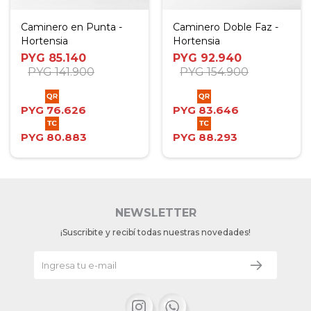
Caminero en Punta -
Caminero Doble Faz -
Hortensia
Hortensia
PYG
85.140
PYG
92.940
PYG
141.900
PYG
154.900
PYG
76.626
PYG
83.646
PYG
80.883
PYG
88.293
NEWSLETTER
¡Suscribite y recibí todas nuestras novedades!

