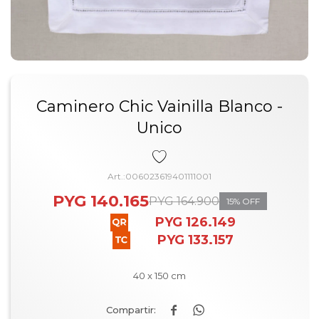
Caminero Chic Vainilla Blanco -
Unico
006023619401111001
PYG
140.165
PYG
164.900
15
PYG
126.149
PYG
133.157
40 x 150 cm

