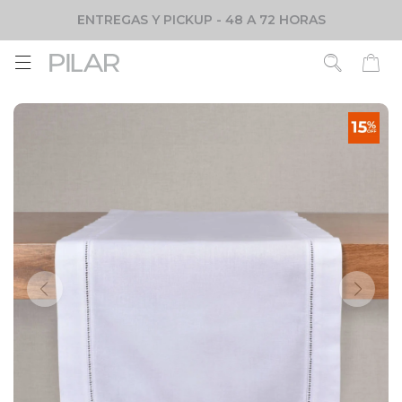
ENTREGAS Y PICKUP - 48 A 72 HORAS
