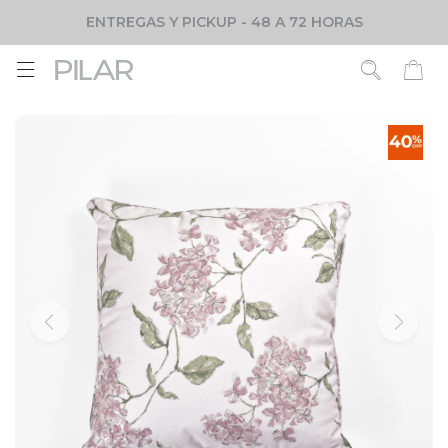
ENTREGAS Y PICKUP - 48 A 72 HORAS
