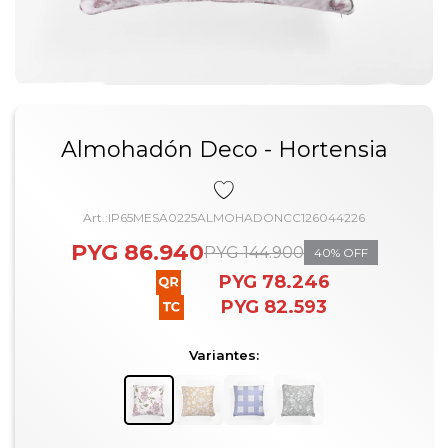
Almohadón Deco - Hortensia
IP65MESA0225ALMOHADONCC126044226
PYG
86.940
PYG
144.900
40
PYG
78.246
PYG
82.593
Variantes: