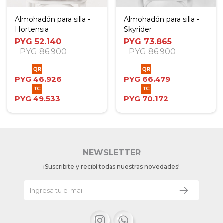
Almohadón para silla -
Almohadón para silla -
Hortensia
Skyrider
PYG
52.140
PYG
73.865
PYG
86.900
PYG
86.900
PYG
46.926
PYG
66.479
PYG
49.533
PYG
70.172
NEWSLETTER
¡Suscribite y recibí todas nuestras novedades!

