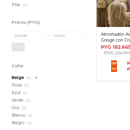
Pilar
(4)
Precio
(PYG)
Almohadón Art
Greige con Cru
cm
PYG
182.66
OK
PYG
214.9
Color
Beige
(4)
Rosa
(2)
Azul
(2)
Verde
(1)
Gris
(3)
Blanco
(1)
Negro
(2)