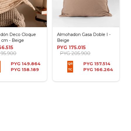
dón Deco Cloque
Almohadon Gasa Doble I -
 cm - Beige
Beige
66.515
PYG
175.015
195.900
PYG
205.900
PYG
149.864
PYG
157.514
PYG
158.189
PYG
166.264