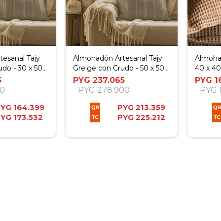
esanal Tajy
Almohadón Artesanal Tajy
Almoha
do - 30 x 50
Greige con Crudo - 50 x 50
40 x 40
cm
5
PYG
237.065
PYG
1
00
PYG
278.900
PYG
PYG
164.399
PYG
213.359
PYG
173.532
PYG
225.212