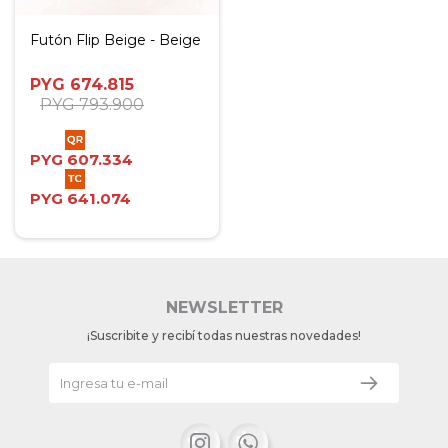
Futón Flip Beige - Beige
PYG
674.815
PYG
793.900
PYG
607.334
PYG
641.074
NEWSLETTER
¡Suscribite y recibí todas nuestras novedades!

