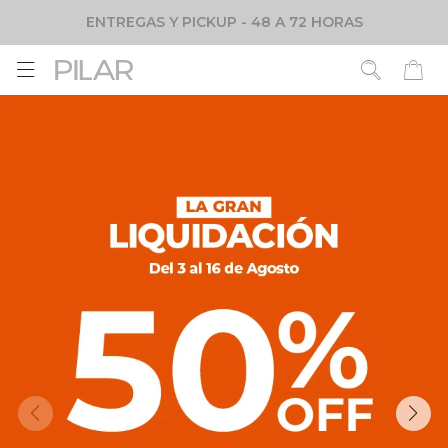
ENTREGAS Y PICKUP - 48 A 72 HORAS
