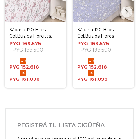
Sábana 120 Hilos
Sábana 120 Hilos
Col.Buzios Florcitas
Col.Buzios Flores
Rosa - Twin
Celeste - Twin
PYG
169.575
PYG
169.575
PYG
199.500
PYG
199.500
PYG
152.618
PYG
152.618
PYG
161.096
PYG
161.096
REGISTRÁ TU LISTA CIGÜEÑA