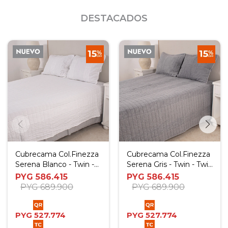
DESTACADOS
Cubrecama Col.Finezza
Cubrecama Col.Finezza
Serena Blanco - Twin -
Serena Gris - Twin - Twin
Twin Plus
Plus
PYG
586.415
PYG
586.415
PYG
689.900
PYG
689.900
PYG
527.774
PYG
527.774