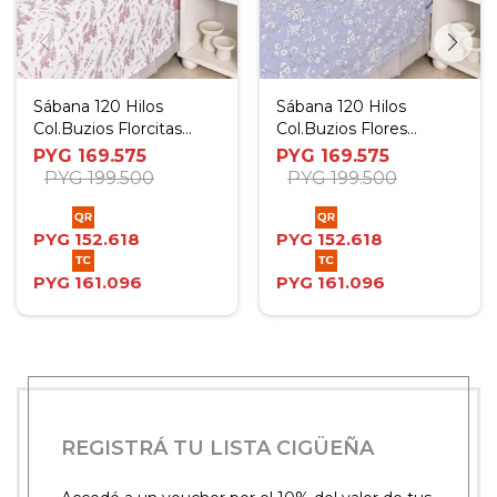
Sábana 120 Hilos
Sábana 120 Hilos
Col.Buzios Florcitas
Col.Buzios Flores
Rosa - Twin
Celeste - Twin
PYG
169.575
PYG
169.575
PYG
199.500
PYG
199.500
PYG
152.618
PYG
152.618
PYG
161.096
PYG
161.096
REGISTRÁ TU LISTA CIGÜEÑA