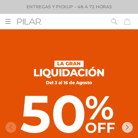
ENTREGAS Y PICKUP - 48 A 72 HORAS
