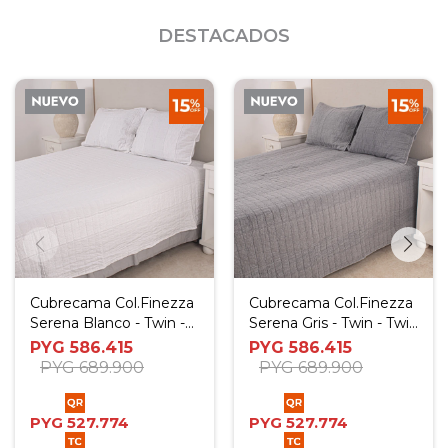
DESTACADOS
Cubrecama Col.Finezza
Cubrecama Col.Finezza
Serena Blanco - Twin -
Serena Gris - Twin - Twin
Twin Plus
Plus
PYG
586.415
PYG
586.415
PYG
689.900
PYG
689.900
PYG
527.774
PYG
527.774