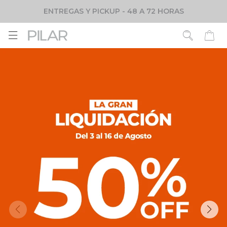
ENTREGAS Y PICKUP - 48 A 72 HORAS
