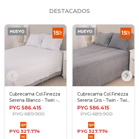
DESTACADOS
Cubrecama Col.Finezza
Cubrecama Col.Finezza
Serena Blanco - Twin -
Serena Gris - Twin - Twin
Twin Plus
Plus
PYG
586.415
PYG
586.415
PYG
689.900
PYG
689.900
PYG
527.774
PYG
527.774