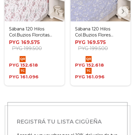
Sábana 120 Hilos
Sábana 120 Hilos
Col.Buzios Florcitas
Col.Buzios Flores
Rosa - Twin
Celeste - Twin
PYG
169.575
PYG
169.575
PYG
199.500
PYG
199.500
PYG
152.618
PYG
152.618
PYG
161.096
PYG
161.096
REGISTRÁ TU LISTA CIGÜEÑA