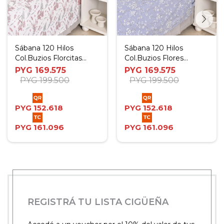
Sábana 120 Hilos
Sábana 120 Hilos
Col.Buzios Florcitas
Col.Buzios Flores
Rosa - Twin
Celeste - Twin
PYG
169.575
PYG
169.575
PYG
199.500
PYG
199.500
PYG
152.618
PYG
152.618
PYG
161.096
PYG
161.096
REGISTRÁ TU LISTA CIGÜEÑA