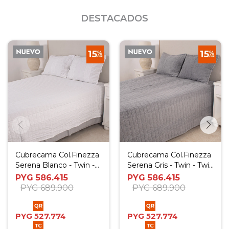
DESTACADOS
Cubrecama Col.Finezza
Cubrecama Col.Finezza
Serena Blanco - Twin -
Serena Gris - Twin - Twin
Twin Plus
Plus
PYG
586.415
PYG
586.415
PYG
689.900
PYG
689.900
PYG
527.774
PYG
527.774