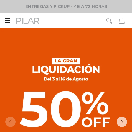
ENTREGAS Y PICKUP - 48 A 72 HORAS
