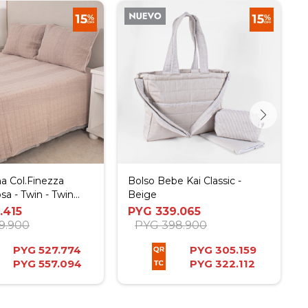
 Col.Finezza
Bolso Bebe Kai Classic -
sa - Twin - Twin
Beige
.415
PYG
339.065
9.900
PYG
398.900
PYG
527.774
PYG
305.159
PYG
557.094
PYG
322.112