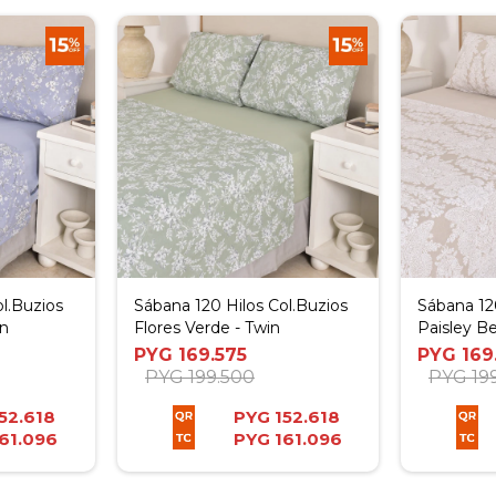
l.Buzios
Sábana 120 Hilos Col.Buzios
Sábana 120
in
Flores Verde - Twin
Paisley Be
PYG
169.575
PYG
169
PYG
199.500
PYG
19
52.618
PYG
152.618
61.096
PYG
161.096