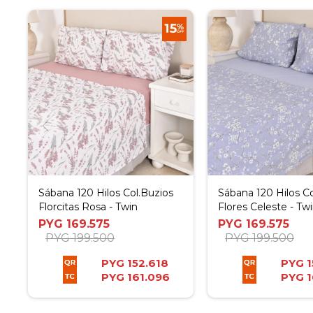
Sábana 120 Hilos Col.Buzios
Sábana 120 Hilos Co
Florcitas Rosa - Twin
Flores Celeste - Tw
PYG
169.575
PYG
169.575
PYG
199.500
PYG
199.500
PYG
152.618
PYG
1
PYG
161.096
PYG
1