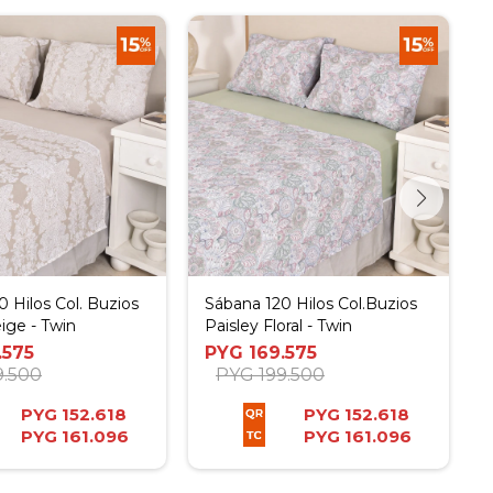
 Hilos Col. Buzios
Sábana 120 Hilos Col.Buzios
ige - Twin
Paisley Floral - Twin
.575
PYG
169.575
9.500
PYG
199.500
PYG
152.618
PYG
152.618
PYG
161.096
PYG
161.096